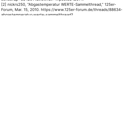
[2] nickrs250, “Abgastemperatur WERTE-Sammelthread,” 125er-
Forum, Mar. 15, 2010. https://www.125er-forum.de/threads/88634-
abgastemperatur-werte-sammelthread?
p=1552654&viewfull=1#post1552654.
[3] Mr.TomGTI, “Gemessene Abgastemperaturen,” 2stroke Tuning,
Jul. 30, 2008. https://www.2stroke-tuning.com/moped-
forum/topic/13729-gemesene-abgastemperaturen/?
tab=comments#comment-154542 (accessed Jan. 12, 2020).
[4] “EGT,” 2takt-Forum.de, Jan. 13, 2018.
http://www.ilil.de/wbb/thread.php?threadid=16033819 (accessed Jan.
12, 2020).
[5] “Abgastemparatur ?,” 2takt-Forum.de, Jul. 17, 2004.
http://www.ilil.de/wbb/thread.php?threadid=6899 (accessed Jan. 12,
2020)
Beteilige dich an der Unterhaltung
3 Kommentare