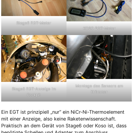
Stage6 EGT-Meter
KOSO EGT-Meter
Montage des Sensors am
Stage6 EGT-Anzeige im
Krümmer
Cockpit
Ein EGT ist prinzipiell „nur“ ein NiCr-Ni-Thermoelement
mit einer Anzeige, also keine Raketenwissenschaft.
Praktisch an dem Gerät von Stage6 oder Koso ist, dass
benötigte Schellen und Adapter zum Anschluss