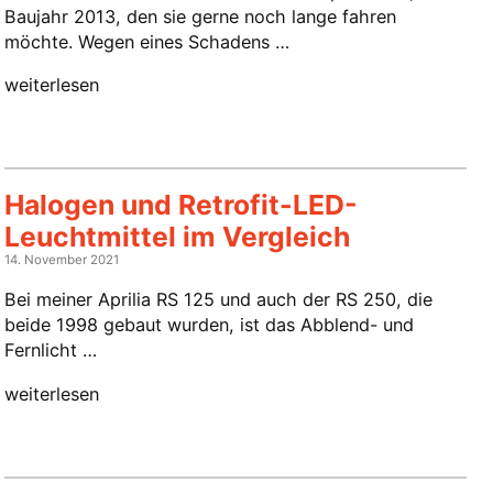
Baujahr 2013, den sie gerne noch lange fahren
möchte. Wegen eines Schadens …
„Steuerkette
weiterlesen
tauschen
am
Opel
Adam
Halogen und Retrofit-LED-
(A12XEL)“
Leuchtmittel im Vergleich
14. November 2021
Bei meiner Aprilia RS 125 und auch der RS 250, die
beide 1998 gebaut wurden, ist das Abblend- und
Fernlicht …
„Halogen
weiterlesen
und
Retrofit-
LED-