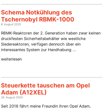
Schema Notkühlung des
Tschernobyl RBMK-1000
8. August 2025
RBMK-Reaktoren der 2. Generation haben zwar keinen
druckfesten Sicherheitsbehälter wie westliche
Siedereaktoren, verfügen dennoch über ein
interessantes System zur Handhabung …
„Schema
weiterlesen
Notkühlung
des
Tschernobyl
RBMK-
Steuerkette tauschen am Opel
1000“
Adam (A12XEL)
26. August 2024
Seit 2016 fährt meine Freundin ihren Opel Adam,