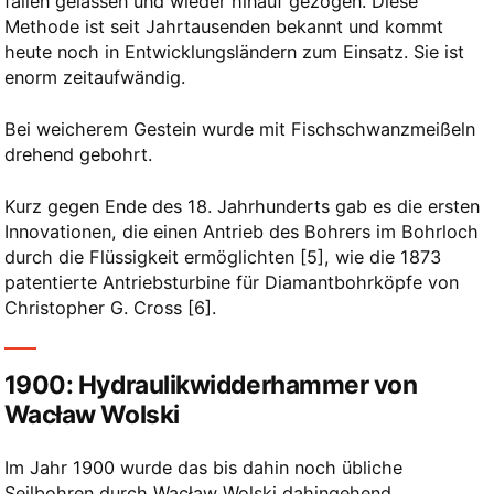
fallen gelassen und wieder hinauf gezogen. Diese
Methode ist seit Jahrtausenden bekannt und kommt
heute noch in Entwicklungsländern zum Einsatz. Sie ist
enorm zeitaufwändig.
Bei weicherem Gestein wurde mit Fischschwanzmeißeln
drehend gebohrt.
Kurz gegen Ende des 18. Jahrhunderts gab es die ersten
Innovationen, die einen Antrieb des Bohrers im Bohrloch
durch die Flüssigkeit ermöglichten
​[5]​
, wie die 1873
patentierte Antriebsturbine für Diamantbohrköpfe von
Christopher G. Cross
​[6]​
.
1900: Hydraulikwidderhammer von
Wacław Wolski
Im Jahr 1900 wurde das bis dahin noch übliche
Seilbohren durch Wacław Wolski dahingehend