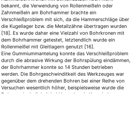
bekannt, die Verwendung von Rollenmeißeln oder
Zahnmeißeln am Bohrhammer brachte ein
Verschleißproblem mit sich, da die Hammerschläge über
die Kugellager bzw. die Metallzähne übertragen wurden
[18]​
. Es wurde daher eine Vielzahl von Bohrkronen mit
dem Bohrhammer getestet, letztendlich wurde ein
Rollenmeißel mit Gleitlagern genutzt
[16]​
.
Eine Gummiummantelung konnte das Verschleißproblem
durch die abrasive Wirkung der Bohrspülung eindämmen,
der Bohrhammer konnte so 14 Stunden betrieben
werden. Die Bohrgeschwinditkeit des Werkzeuges war
gegenüber dem drehenden Bohren bei einer Reihe von
Versuchen wesentlich höher, beispielsweise wurde die
Bohrgeschwindigkeit bei Versuchen in Kanada im
Anhydrit und Gipsgestein von 1,7 m/h auf 2,4 m/h
gesteigert
[19]​
​[20]​
.
1968: Bohrhammer der Pan American