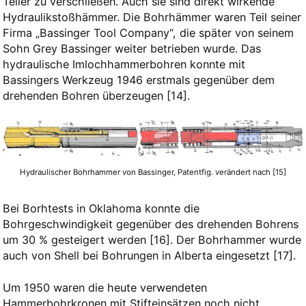
Teller zu verschließen. Auch sie sind direkt wirkende
Hydraulikstoßhämmer. Die Bohrhämmer waren Teil seiner
Firma „Bassinger Tool Company“, die später von seinem
Sohn Grey Bassinger weiter betrieben wurde. Das
hydraulische Imlochhammerbohren konnte mit
Bassingers Werkzeug 1946 erstmals gegenüber dem
drehenden Bohren überzeugen
[14]​
.
Hydraulischer Bohrhammer von Bassinger, Patentfig. verändert nach [15]
Bei Borhtests in Oklahoma konnte die
Bohrgeschwindigkeit gegenüber des drehenden Bohrens
um 30 % gesteigert werden
​[16]​
. Der Bohrhammer wurde
auch von Shell bei Bohrungen in Alberta eingesetzt
​[17]​
.
Um 1950 waren die heute verwendeten
Hammerbohrkronen mit Stifteinsätzen noch nicht