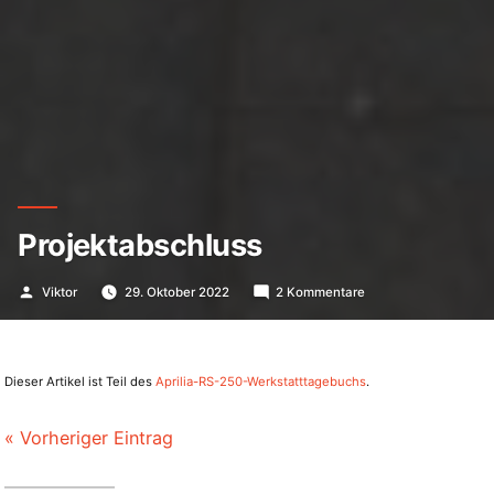
Projektabschluss
Veröffentlicht
zu
Viktor
29. Oktober 2022
2 Kommentare
von
Projektabschluss
Dieser Artikel ist Teil des
Aprilia-RS-250-Werkstatttagebuchs
.
« Vorheriger Eintrag