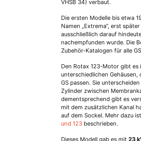
VHSB 34) verbaut.
Die ersten Modelle bis etwa 1
Namen „Extrema“, erst später 
ausschließlich darauf hindeu
nachempfunden wurde. Die Be
Zubehör-Katalogen für alle G
Den Rotax 123-Motor gibt es 
unterschiedlichen Gehäusen, 
GS passen. Sie unterscheiden
Zylinder zwischen Membranka
dementsprechend gibt es vers
mit dem zusätzlichen Kanal h
auf dem Sockel. Mehr dazu ist
und 123
beschrieben.
Dieses Modell gab es mit
23 k