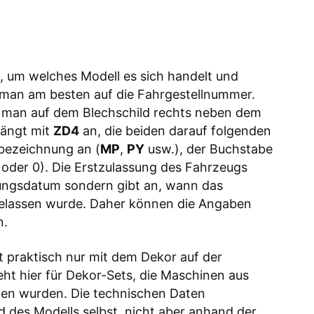
 um welches Modell es sich handelt und
 man am besten auf die Fahrgestellnummer.
t man auf dem Blechschild rechts neben dem
fängt mit
ZD4
an, die beiden darauf folgenden
bezeichnung an (
MP
,
PY
usw.), der Buchstabe
B oder 0). Die Erstzulassung des Fahrzeugs
lungsdatum sondern gibt an, wann das
elassen wurde. Daher können die Angaben
n.
t praktisch nur mit dem Dekor auf der
teht hier für Dekor-Sets, die Maschinen aus
n wurden. Die technischen Daten
 des Modells selbst, nicht aber anhand der