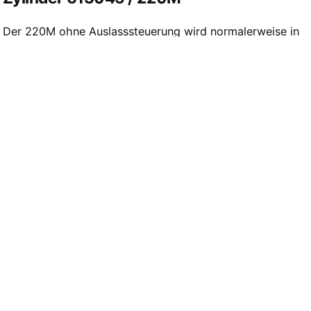
Der 220M ohne Auslasssteuerung wird normalerweise in
der Classic verbaut, es wurde mir aber schon mehrfach
berichtet, dass dieser in manchen RS 125 zu finden war.