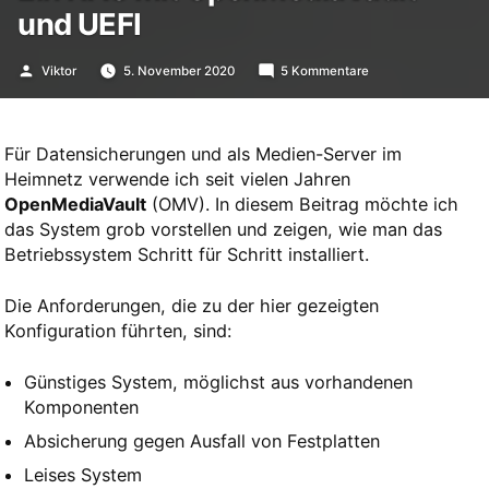
und UEFI
Veröffentlicht
zu
Viktor
5. November 2020
5 Kommentare
von
Ein
NAS
mit
OpenMediaVault
Für Datensicherungen und als Medien-Server im
und
UEFI
Heimnetz verwende ich seit vielen Jahren
OpenMediaVault
(OMV). In diesem Beitrag möchte ich
das System grob vorstellen und zeigen, wie man das
Betriebssystem Schritt für Schritt installiert.
Die Anforderungen, die zu der hier gezeigten
Konfiguration führten, sind:
Günstiges System, möglichst aus vorhandenen
Komponenten
Absicherung gegen Ausfall von Festplatten
Leises System