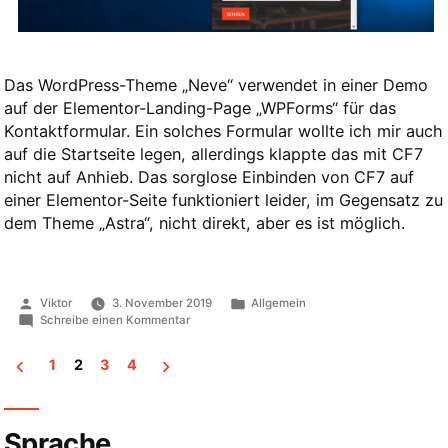
Das WordPress-Theme „Neve“ verwendet in einer Demo
auf der Elementor-Landing-Page „WPForms“ für das
Kontaktformular. Ein solches Formular wollte ich mir auch
auf die Startseite legen, allerdings klappte das mit CF7
nicht auf Anhieb. Das sorglose Einbinden von CF7 auf
einer Elementor-Seite funktioniert leider, im Gegensatz zu
dem Theme „Astra“, nicht direkt, aber es ist möglich.
Veröffentlicht
Veröffentlicht
Viktor
3. November 2019
Allgemein
von
in
zu
Schreibe einen Kommentar
Contact
Form
1
2
3
4
7
in
Seitennummerierung
Neve
Theme
der
mit
Sprache
Elementor