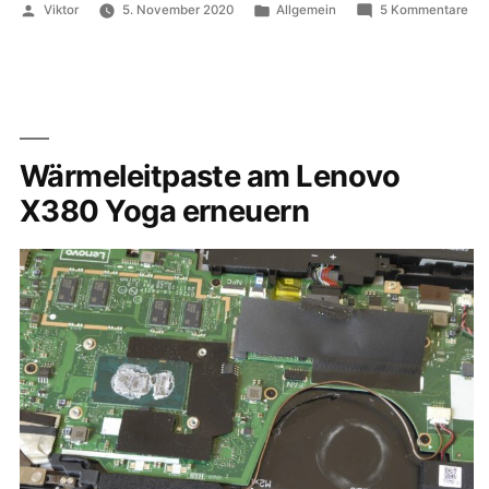
Veröffentlicht
Veröffentlicht
zu
Viktor
5. November 2020
Allgemein
5 Kommentare
von
in
Ein
NA
mit
Ope
un
UEF
Wärmeleitpaste am Lenovo
X380 Yoga erneuern