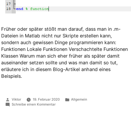
Früher oder später stößt man darauf, dass man in .m-
Dateien in Matlab nicht nur Skripte erstellen kann,
sondern auch gewissen Dinge programmieren kann:
Funktionen Lokale Funktionen Verschachtelte Funktionen
Klassen Warum man sich eher früher als später damit
auseinander setzen sollte und was man damit so tut,
erläutere ich in diesem Blog-Artikel anhand eines
Beispiels.
Veröffentlicht
Veröffentlicht
Viktor
19. Februar 2020
Allgemein
von
in
zu
Schreibe einen Kommentar
Matlab:
Skripte,Funktionen
und
lokale
Funktionen