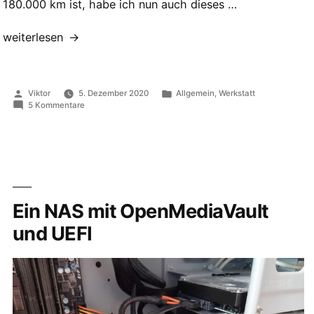
180.000 km ist, habe ich nun auch dieses …
„Zylinderkopfdichtung
weiterlesen
am
Mitsubishi
Colt
Veröffentlicht
Veröffentlicht
Viktor
5. Dezember 2020
Allgemein
,
Werkstatt
(4G92)
von
in
zu
5 Kommentare
gewechselt“
Zylinderkopfdichtung
am
Mitsubishi
Colt
(4G92)
gewechselt
Ein NAS mit OpenMediaVault
und UEFI