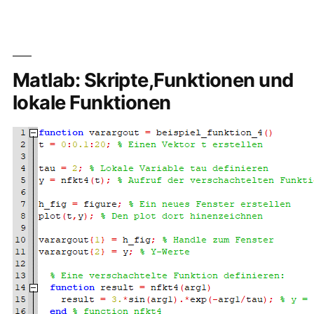
Lenovo
X380
Yoga
erneuer
Matlab: Skripte,Funktionen und
lokale Funktionen