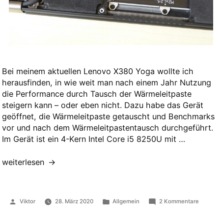
Bei meinem aktuellen Lenovo X380 Yoga wollte ich
herausfinden, in wie weit man nach einem Jahr Nutzung
die Performance durch Tausch der Wärmeleitpaste
steigern kann – oder eben nicht. Dazu habe das Gerät
geöffnet, die Wärmeleitpaste getauscht und Benchmarks
vor und nach dem Wärmeleitpastentausch durchgeführt.
Im Gerät ist ein 4-Kern Intel Core i5 8250U mit …
„Wärmeleitpaste
weiterlesen
am
Lenovo
X380
Veröffentlicht
Veröffentlicht
zu
Viktor
28. März 2020
Allgemein
2 Kommentare
Yoga
von
in
Wärmele
erneuern“
am