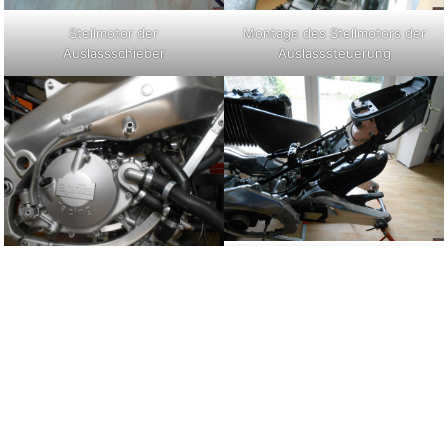
Stellmotor der
Montage des Stellmotors der
Auslassschieber
Auslasssteuerung
Einbau Öltank und Kabelbaum