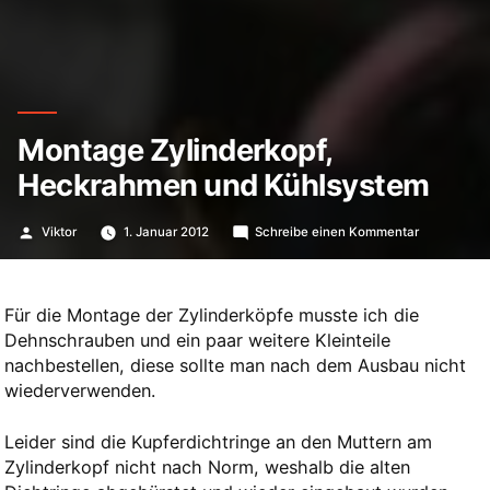
Montage Zylinderkopf,
Heckrahmen und Kühlsystem
Veröffentlicht
zu
Viktor
1. Januar 2012
Schreibe einen Kommentar
von
Montage
Zylinderkopf
Heckrahme
und
Für die Montage der Zylinderköpfe musste ich die
Kühlsystem
Dehnschrauben und ein paar weitere Kleinteile
nachbestellen, diese sollte man nach dem Ausbau nicht
wiederverwenden.
Leider sind die Kupferdichtringe an den Muttern am
Zylinderkopf nicht nach Norm, weshalb die alten