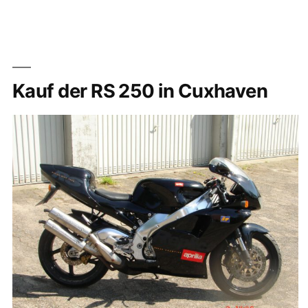
und
defekte
Auslassschieber
Kauf der RS 250 in Cuxhaven