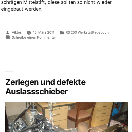
schrägen Mittelstift, diese sollten so nicht wieder
eingebaut werden.
Veröffentlicht
Veröffentlicht
Viktor
15. März 2011
RS 250 Werkstatttagebuch
von
in
zu
Schreibe einen Kommentar
Defekte
Auslassschieber
Zerlegen und defekte
Auslassschieber