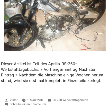
Dieser Artikel ist Teil des Aprilia-RS-250-
Werkstatttagebuchs. « Vorheriger Eintrag Nächster
Eintrag » Nachdem die Maschine einige Wochen herum
stand, wird sie erst mal komplett in Einzelteile zerlegt.
Veröffentlicht
Veröffentlicht
Viktor
1. März 2011
RS 250 Werkstatttagebuch
von
in
zu
Schreibe einen Kommentar
Zerlegen