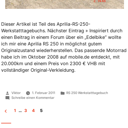
Dieser Artikel ist Teil des Aprilia-RS-250-
Werkstatttagebuchs. Nächster Eintrag » Inspiriert durch
einen Beitrag in einem Forum über ein „Edelbike“ wollte
ich mir eine Aprilia RS 250 in möglichst gutem
Originalzustand wiederherstellen. Das passende Motorrad
habe ich im Oktober 2008 auf mobile.de entdeckt, mit
20.000km und einem Preis von 2300 € VHB mit
vollständiger Original-Verkleidung.
Veröffentlicht
Veröffentlicht
Viktor
1. Februar 2011
RS 250 Werkstatttagebuch
von
in
zu
Schreibe einen Kommentar
Kauf
der
1
…
3
4
5
RS
250
Seitennummerierung
in
Cuxhaven
der