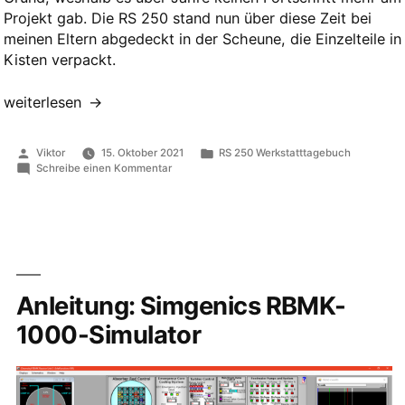
Projekt gab. Die RS 250 stand nun über diese Zeit bei
meinen Eltern abgedeckt in der Scheune, die Einzelteile in
Kisten verpackt.
„Bremsen
weiterlesen
entlüften
und
Veröffentlicht
Veröffentlicht
Viktor
15. Oktober 2021
RS 250 Werkstatttagebuch
Fußrasten
von
in
zu
Schreibe einen Kommentar
Bremsen
montieren“
entlüften
und
Fußrasten
montieren
Anleitung: Simgenics RBMK-
1000-Simulator