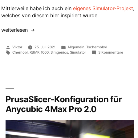
Mittlerweile habe ich auch ein
eigenes Simulator-Projekt
,
welches von diesem hier inspiriert wurde.
„Anleitung:
weiterlesen
Simgenics
RBMK-
Veröffentlicht
Veröffentlicht
Viktor
25. Juli 2021
Allgemein
,
Tschernobyl
1000-
von
in
Schlagwörter:
zu
Chernobl
,
RBMK 1000
,
Simgenics
,
Simulator
3 Kommentare
Anleitun
Simulator“
Simgeni
RBMK-
1000-
Simulato
PrusaSlicer-Konfiguration für
Anycubic 4Max Pro 2.0