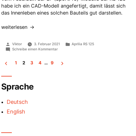
habe ich ein CAD-Modell angefertigt, damit lässt sich
das Innenleben eines solchen Bauteils gut darstellen.
„CAD-
weiterlesen
Modell
SP-
Veröffentlicht
Veröffentlicht
Viktor
3. Februar 2021
Aprilia RS 125
Federbein“
von
in
zu
Schreibe einen Kommentar
CAD-
Modell
1
2
3
4
…
9
SP-
Federbein
Seitennummerierung
der
Sprache
Beiträge
Deutsch
English