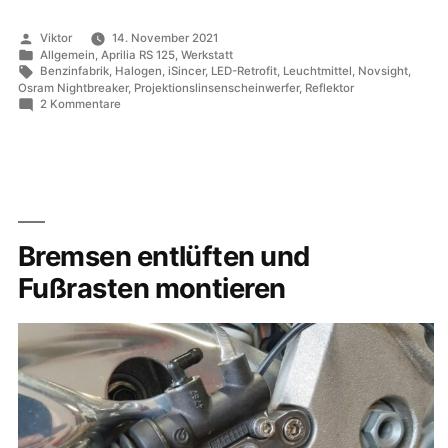
und
Retrofit-
Veröffentlicht
Viktor
14. November 2021
LED-
von
Veröffentlicht
Allgemein
,
Aprilia RS 125
,
Werkstatt
in
Schlagwörter:
Leuchtmittel
Benzinfabrik
,
Halogen
,
iSincer
,
LED-Retrofit
,
Leuchtmittel
,
Novsight
,
Osram Nightbreaker
,
Projektionslinsenscheinwerfer
,
Reflektor
im
zu
2 Kommentare
Vergleich“
Halogen
und
Retrofit-
LED-
Leuchtmittel
im
Vergleich
Bremsen entlüften und
Fußrasten montieren