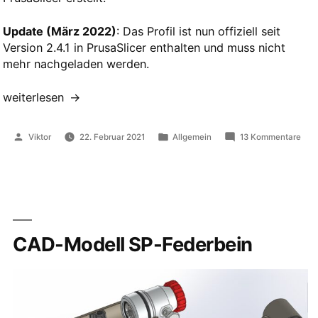
Update (März 2022)
: Das Profil ist nun offiziell seit
Version 2.4.1 in PrusaSlicer enthalten und muss nicht
mehr nachgeladen werden.
„PrusaSlicer-
weiterlesen
Konfiguration
für
Veröffentlicht
Veröffentlicht
zu
Viktor
22. Februar 2021
Allgemein
13 Kommentare
Anycubic
von
in
Prus
Konf
4Max
für
Pro
Any
2.0“
4Ma
Pro
2.0
CAD-Modell SP-Federbein