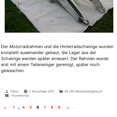
Der Motorradrahmen und die Hinterradschwinge wurden
komplett auseinander gebaut, die Lager aus der
Schwinge werden später erneuert. Der Rahmen wurde
erst mit einem Teilereiniger gereinigt, später noch
gewaschen.
Veröffentlicht
Veröffentlicht
Viktor
1. November 2011
RS 250 Werkstatttagebuch
von
in
zu
1 Kommentar
Rahmen
zerlegen
1
…
4
5
6
7
8
9
und
säubern
Seitennummerierung