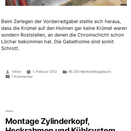
Beim Zerlegen der Vorderradgabel stellte sich heraus,
dass die Krümel auf den Holmen gar keine Krümel waren
sondern Roststellen, an denen die Chromschicht schon
Löcher bekommen hat. Die Gabelholme sind somit
Schrott.
Veröffentlicht
Veröffentlicht
Viktor
1. Februar 2012
RS 250 Werkstatttagebuch
von
in
zu
1 Kommentar
Federgabel
Montage Zylinderkopf,
Heckrahmen und Kühlsystem