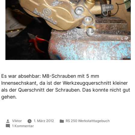
Es war absehbar: M8-Schrauben mit 5 mm
Innensechskant, da ist der Werkzeugquerschnitt kleiner
als der Querschnitt der Schrauben. Das konnte nicht gut
gehen.
Veröffentlicht
Veröffentlicht
Viktor
1. März 2012
RS 250 Werkstatttagebuch
von
in
zu
1 Kommentar
Bremsen