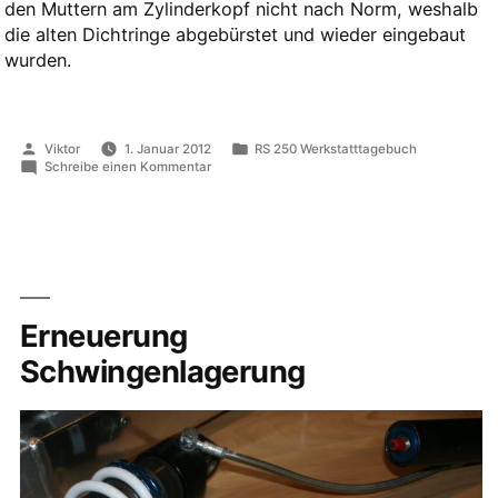
den Muttern am Zylinderkopf nicht nach Norm, weshalb
die alten Dichtringe abgebürstet und wieder eingebaut
wurden.
Veröffentlicht
Veröffentlicht
Viktor
1. Januar 2012
RS 250 Werkstatttagebuch
von
in
zu
Schreibe einen Kommentar
Montage
Zylinderkopf,
Heckrahmen
und
Kühlsystem
Erneuerung
Schwingenlagerung